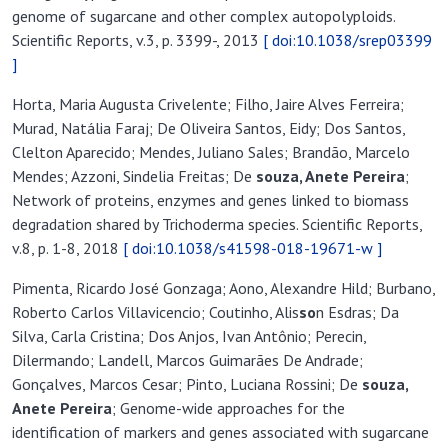
genome of sugarcane and other complex autopolyploids.
Scientific Reports, v.3, p. 3399-, 2013
[ doi:10.1038/srep03399
]
Horta, Maria Augusta Crivelente; Filho, Jaire Alves Ferreira;
Murad, Natália Faraj; De Oliveira Santos, Eidy; Dos Santos,
Clelton Aparecido; Mendes, Juliano Sales; Brandão, Marcelo
Mendes; Azzoni, Sindelia Freitas; De
so
uza, A
nete Pereira
;
Network of proteins, enzymes and genes linked to biomass
degradation shared by Trichoderma species. Scientific Reports,
v.8, p. 1-8, 2018
[ doi:10.1038/s41598-018-19671-w ]
Pimenta, Ricardo José Gonzaga; Aono, Alexandre Hild; Burbano,
Roberto Carlos Villavicencio; Coutinho, Alis
so
n Esdras; Da
Silva, Carla Cristina; Dos Anjos, Ivan Antônio; Perecin,
Dilermando; Landell, Marcos Guimarães De Andrade;
Gonçalves, Marcos Cesar; Pinto, Luciana Rossini; De
so
uza,
A
nete Pereira
; Genome-wide approaches for the
identification of markers and genes associated with sugarcane