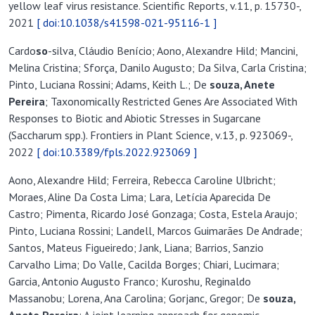
yellow leaf virus resistance. Scientific Reports, v.11, p. 15730-,
2021
[ doi:10.1038/s41598-021-95116-1 ]
Cardo
so
-silva, Cláudio Benício; Aono, Alexandre Hild; Mancini,
Melina Cristina; Sforça, Danilo Augusto; Da Silva, Carla Cristina;
Pinto, Luciana Rossini; Adams, Keith L.; De
so
uza, A
nete
Pereira
; Taxonomically Restricted Genes Are Associated With
Responses to Biotic and Abiotic Stresses in Sugarcane
(Saccharum spp.). Frontiers in Plant Science, v.13, p. 923069-,
2022
[ doi:10.3389/fpls.2022.923069 ]
Aono, Alexandre Hild; Ferreira, Rebecca Caroline Ulbricht;
Moraes, Aline Da Costa Lima; Lara, Letícia Aparecida De
Castro; Pimenta, Ricardo José Gonzaga; Costa, Estela Araujo;
Pinto, Luciana Rossini; Landell, Marcos Guimarães De Andrade;
Santos, Mateus Figueiredo; Jank, Liana; Barrios, Sanzio
Carvalho Lima; Do Valle, Cacilda Borges; Chiari, Lucimara;
Garcia, Antonio Augusto Franco; Kuroshu, Reginaldo
Massanobu; Lorena, Ana Carolina; Gorjanc, Gregor; De
so
uza,