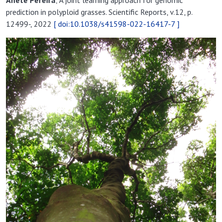
A
nete Pereira
; A joint learning approach for genomic
prediction in polyploid grasses. Scientific Reports, v.12, p.
12499-, 2022
[ doi:10.1038/s41598-022-16417-7 ]
Previous
Next