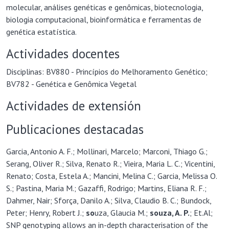
molecular, análises genéticas e genômicas, biotecnologia,
biologia computacional, bioinformática e ferramentas de
genética estatística.
Actividades docentes
Disciplinas: BV880 - Princípios do Melhoramento Genético;
BV782 - Genética e Genômica Vegetal
Actividades de extensión
Publicaciones destacadas
Garcia, Antonio A. F.; Mollinari, Marcelo; Marconi, Thiago G.;
Serang, Oliver R.; Silva, Renato R.; Vieira, Maria L. C.; Vicentini,
Renato; Costa, Estela A.; Mancini, Melina C.; Garcia, Melissa O.
S.; Pastina, Maria M.; Gazaffi, Rodrigo; Martins, Eliana R. F.;
Dahmer, Nair; Sforça, Danilo A.; Silva, Claudio B. C.; Bundock,
Peter; Henry, Robert J.;
so
uza, Glaucia M.;
so
uza, A
. P.
; Et.Al;
SNP genotyping allows an in-depth characterisation of the