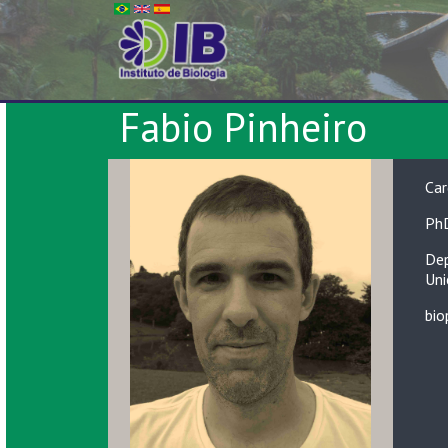
Fabio Pinheiro
Car
PhD
Dep
Uni
bio