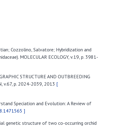
istian; Cozzolino, Salvatore; Hybridization and
Orchidaceae). MOLECULAR ECOLOGY, v.19, p. 3981-
; PHYLOGEOGRAPHIC STRUCTURE AND OUTBREEDING
.67, p. 2024-2039, 2013
[
rstand Speciation and Evolution: A Review of
8.1471565 ]
ial genetic structure of two co-occurring orchid