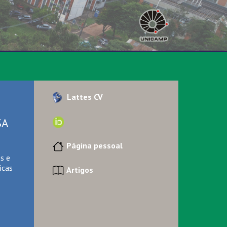
Lattes CV
SA
Página pessoal
s e
icas
Artigos