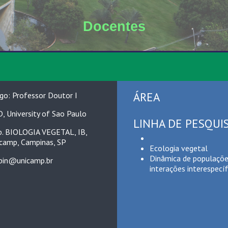
Docentes
ÁREA
go: Professor Doutor I
, University of Sao Paulo
LINHA DE PESQUI
. BIOLOGIA VEGETAL, IB,
camp, Campinas, SP
Ecologia vegetal
Dinâmica de populaçõe
pin@unicamp.br
interações interespecíf