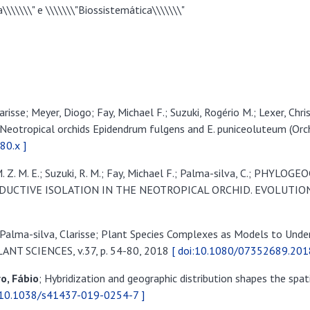
\\\\\\\" e \\\\\\\"Biossistemática\\\\\\\"
arisse; Meyer, Diogo; Fay, Michael F.; Suzuki, Rogério M.; Lexer, Chr
the Neotropical orchids Epidendrum fulgens and E. puniceoluteum (
80.x ]
, T. M. Z. M. E.; Suzuki, R. M.; Fay, Michael F.; Palma-silva, C.
CTIVE ISOLATION IN THE NEOTROPICAL ORCHID. EVOLUTION, v
; Palma-silva, Clarisse; Plant Species Complexes as Models to Unde
LANT SCIENCES, v.37, p. 54-80, 2018
[ doi:10.1080/07352689.201
o, Fábio
; Hybridization and geographic distribution shapes the spat
i:10.1038/s41437-019-0254-7 ]