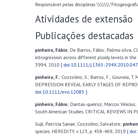
Responsável pelas disciplinas \\\\\\\"Fitogeografia
Atividades de extensão
Publicações destacadas
pinheiro, Fábio
; De Barros, Fábio; Palma-silva, Cl
introgression across different ploidy levels in 
3994, 2010
[ doi:10.1111/j.1365-294X.2010.047
pinheiro, F.
; Cozzolino, S.; Barros, F.; Gouveia
DEPRESSION REVEAL EARLY STAGES OF REPRODU
doi:10.1111/evo.12085 ]
pinheiro, Fábio
; Dantas-queiroz, Marcos Vinicius
South American Studies. CRITICAL REVIEWS IN P
Sujii, Patrícia Sanae; Cozzolino, Salvatore;
pinheir
species. HEREDITY, v.123, p. 458-469, 2019
[ do