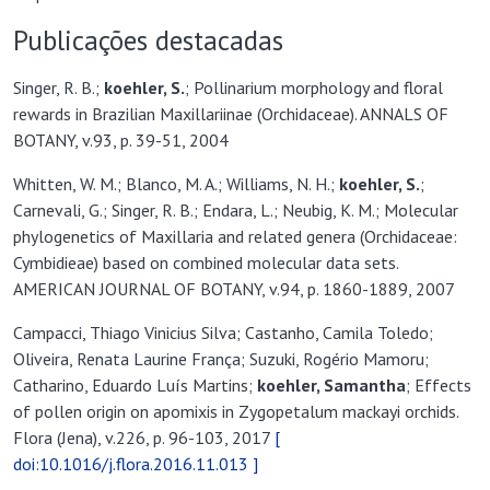
Publicações destacadas
Singer, R. B.;
koehler, S.
; Pollinarium morphology and floral
rewards in Brazilian Maxillariinae (Orchidaceae). ANNALS OF
BOTANY, v.93, p. 39-51, 2004
Whitten, W. M.; Blanco, M. A.; Williams, N. H.;
koehler, S.
;
Carnevali, G.; Singer, R. B.; Endara, L.; Neubig, K. M.; Molecular
phylogenetics of Maxillaria and related genera (Orchidaceae:
Cymbidieae) based on combined molecular data sets.
AMERICAN JOURNAL OF BOTANY, v.94, p. 1860-1889, 2007
Campacci, Thiago Vinicius Silva; Castanho, Camila Toledo;
Oliveira, Renata Laurine França; Suzuki, Rogério Mamoru;
Catharino, Eduardo Luís Martins;
koehler, Samantha
; Effects
of pollen origin on apomixis in Zygopetalum mackayi orchids.
Flora (Jena), v.226, p. 96-103, 2017
[
doi:10.1016/j.flora.2016.11.013 ]