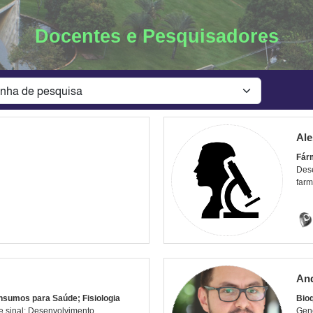
Docentes e Pesquisadores
Ale
Fár
Dese
farm
And
nsumos para Saúde; Fisiologia
Bio
e sinal; Desenvolvimento,
Gené