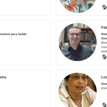
Fab
Insumos para Saúde
Bio
Gen
Bioi
insu
aval
eira
Leo
Imu
Imu