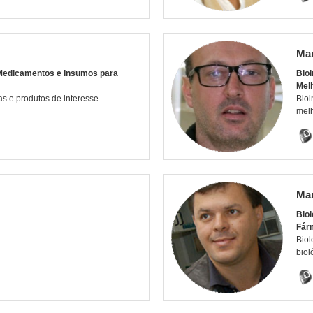
Mar
 Medicamentos e Insumos para
Bioi
Mel
s e produtos de interesse
Bioi
mel
Mar
Biol
Fár
Biol
biol