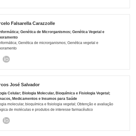
celo Falsarella Carazzolle
nformática; Genética de Microrganismos; Genética Vegetal e
horamento
nformática; Genética de microrganismos; Genética vegetal e
horamento
cos José Salvador
ogia Celular; Biologia Molecular, Bioquímica e Fisiologia Vegetal;
macos, Medicamentos e Insumos para Saúde
ogia molecular, bioquímica e fisiologia vegetal; Obtenção e avaliação
ógica de moléculas e produtos de interesse farmacêutico