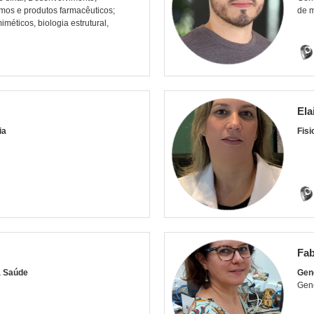
umos e produtos farmacêuticos;
de 
éticos, biologia estrutural,
Ela
ia
Fisi
Fab
a Saúde
Gen
Gené