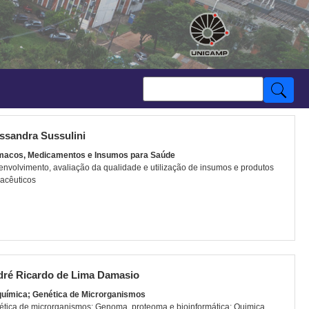
ssandra Sussulini
macos, Medicamentos e Insumos para Saúde
nvolvimento, avaliação da qualidade e utilização de insumos e produtos
acêuticos
ré Ricardo de Lima Damasio
química; Genética de Microrganismos
tica de microrganismos; Genoma, proteoma e bioinformática; Quimica