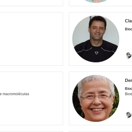
Cl
Bio
Den
Bioq
de macromoléculas
Bioe