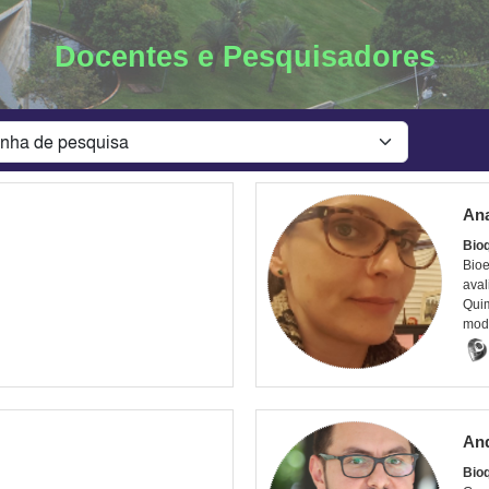
Docentes e Pesquisadores
Ana
Bio
Bioe
aval
Quim
mode
And
Bio