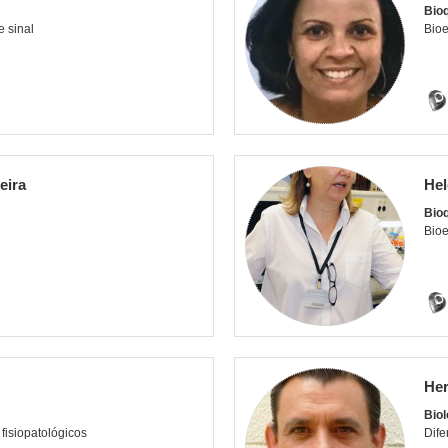
Bio
e sinal
Bioe
eira
Hel
Bioq
Bioe
Her
Biol
fisiopatológicos
Dife