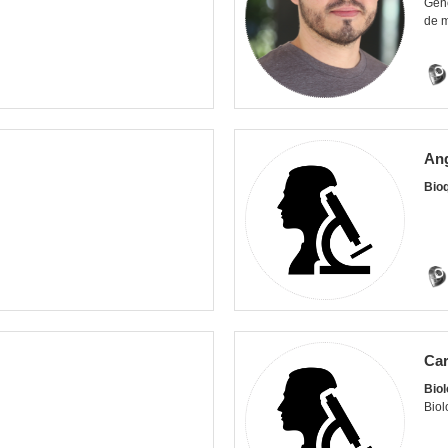
Gené
de 
Ang
Bio
Car
Biol
Biol