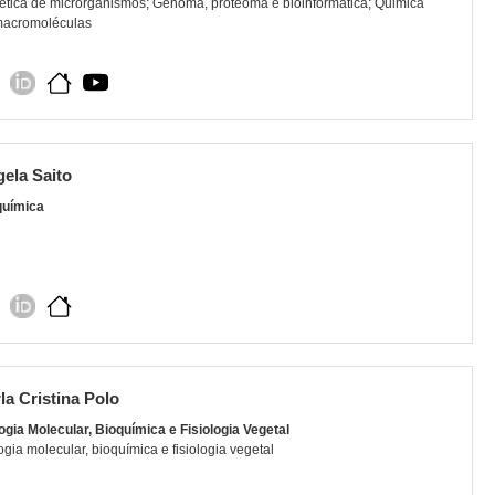
tica de microrganismos; Genoma, proteoma e bioinformática; Quimica
macromoléculas
ela Saito
química
la Cristina Polo
ogia Molecular, Bioquímica e Fisiologia Vegetal
ogia molecular, bioquímica e fisiologia vegetal