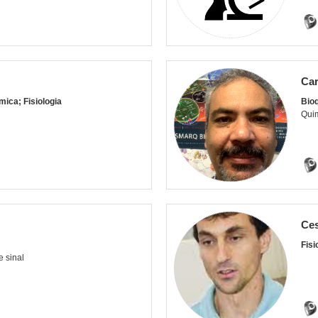
Car
mica; Fisiologia
Bio
Qui
Ces
Fisi
e sinal