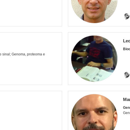
Leo
Bioq
e sinal; Genoma, proteoma e
Mar
Gen
Gené