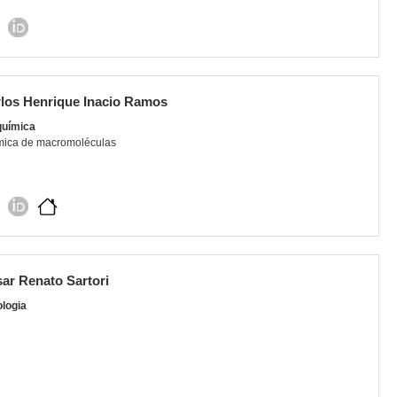
los Henrique Inacio Ramos
química
mica de macromoléculas
ar Renato Sartori
ologia