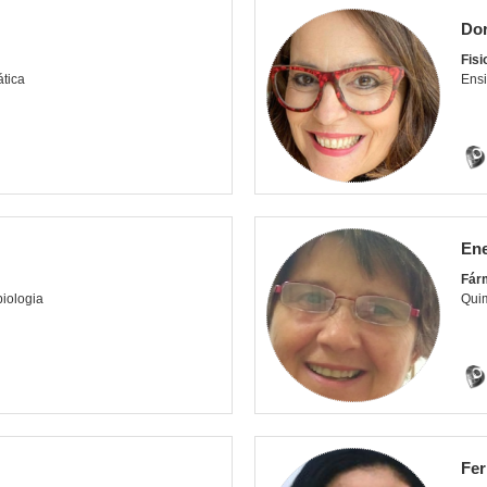
Dor
Fisi
ática
Ens
Ene
Fár
iologia
Qui
Fe