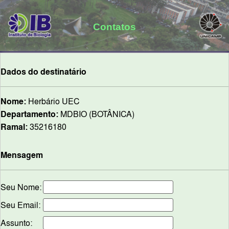
Contatos
Dados do destinatário
Nome:
Herbário UEC
Departamento:
MDBIO (BOTÂNICA)
Ramal:
35216180
Mensagem
Seu Nome:
Seu Email:
Assunto: