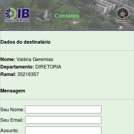
Contatos
Dados do destinatário
Nome:
Valéria Geremias
Departamento:
DIRETORIA
Ramal:
35216357
Mensagem
Seu Nome:
Seu Email:
Assunto: