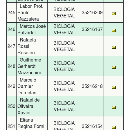
Labor. Prof.
BIOLOGIA
245
Paulo
35216209
VEGETAL
Mazzafera
Marcos José
BIOLOGIA
246
35216167
Salvador
VEGETAL
Rafaela
BIOLOGIA
247
Rossi
VEGETAL
Rosolen
Guilherme
BIOLOGIA
248
Gerhardt
VEGETAL
Mazzochini
Marcelo
BIOLOGIA
249
Carnier
35216218
VEGETAL
Dornelas
Rafael de
BIOLOGIA
250
Oliveira
VEGETAL
Xavier
Eliana
BIOLOGIA
251
Regina Forni
35216154
VEGETAL