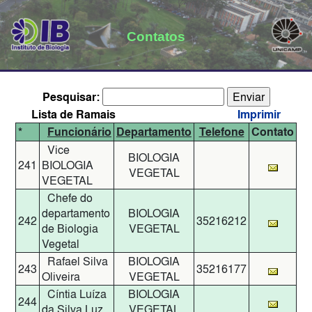
Contatos
Pesquisar:
Lista de Ramais
Imprimir
*
Funcionário
Departamento
Telefone
Contato
Vice
BIOLOGIA
241
BIOLOGIA
VEGETAL
VEGETAL
Chefe do
departamento
BIOLOGIA
242
35216212
de Biologia
VEGETAL
Vegetal
Rafael Silva
BIOLOGIA
243
35216177
Oliveira
VEGETAL
Cíntia Luíza
BIOLOGIA
244
da Silva Luz
VEGETAL