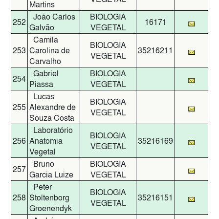
Martins
João Carlos
BIOLOGIA
252
16171
Galvão
VEGETAL
Camila
BIOLOGIA
253
Carolina de
35216211
VEGETAL
Carvalho
Gabriel
BIOLOGIA
254
Piassa
VEGETAL
Lucas
BIOLOGIA
255
Alexandre de
VEGETAL
Souza Costa
Laboratório
BIOLOGIA
256
Anatomia
35216169
VEGETAL
Vegetal
Bruno
BIOLOGIA
257
Garcia Luize
VEGETAL
Peter
BIOLOGIA
258
Stoltenborg
35216151
VEGETAL
Groenendyk