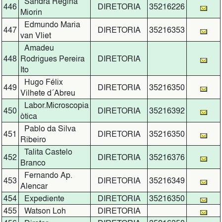
Sandra Regina
446
DIRETORIA
35216226
Miorin
Edmundo Maria
447
DIRETORIA
35216353
van Vliet
Amadeu
448
Rodrigues Pereira
DIRETORIA
Ito
Hugo Félix
449
DIRETORIA
35216350
Vilhete d´Abreu
Labor.Microscopia
450
DIRETORIA
35216392
òtica
Pablo da Silva
451
DIRETORIA
35216350
Ribeiro
Talita Castelo
452
DIRETORIA
35216376
Branco
Fernando Ap.
453
DIRETORIA
35216349
Alencar
454
Expediente
DIRETORIA
35216350
455
Watson Loh
DIRETORIA