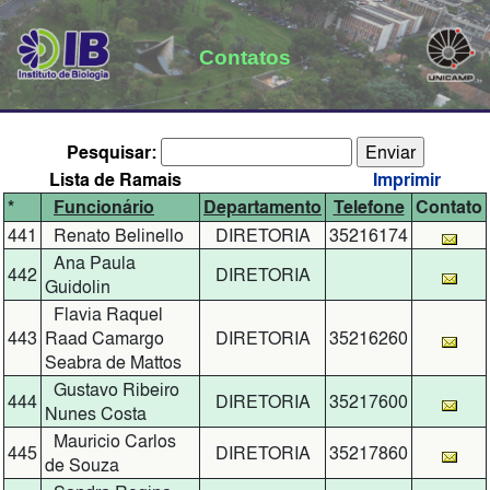
Contatos
Pesquisar:
Lista de Ramais
Imprimir
*
Funcionário
Departamento
Telefone
Contato
441
Renato Belinello
DIRETORIA
35216174
Ana Paula
442
DIRETORIA
Guidolin
Flavia Raquel
443
Raad Camargo
DIRETORIA
35216260
Seabra de Mattos
Gustavo Ribeiro
444
DIRETORIA
35217600
Nunes Costa
Mauricio Carlos
445
DIRETORIA
35217860
de Souza