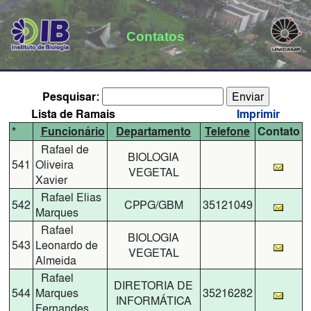
Contatos
Pesquisar:
Lista de Ramais
Imprimir
*
Funcionário
Departamento
Telefone
Contato
Rafael de
BIOLOGIA
541
Oliveira
VEGETAL
Xavier
Rafael Elias
542
CPPG/GBM
35121049
Marques
Rafael
BIOLOGIA
543
Leonardo de
VEGETAL
Almeida
Rafael
DIRETORIA DE
544
Marques
35216282
INFORMÁTICA
Fernandes