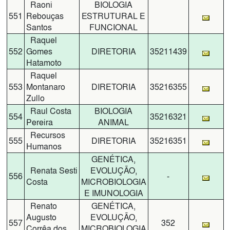
Raoni
BIOLOGIA
551
Rebouças
ESTRUTURAL E
Santos
FUNCIONAL
Raquel
552
Gomes
DIRETORIA
35211439
Hatamoto
Raquel
553
Montanaro
DIRETORIA
35216355
Zullo
Raul Costa
BIOLOGIA
554
35216321
Pereira
ANIMAL
Recursos
555
DIRETORIA
35216351
Humanos
GENÉTICA,
Renata Sesti
EVOLUÇÃO,
556
-
Costa
MICROBIOLOGIA
E IMUNOLOGIA
Renato
GENÉTICA,
Augusto
EVOLUÇÃO,
557
352
Corrêa dos
MICROBIOLOGIA