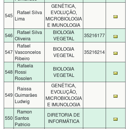
GENÉTICA,
Rafael Silva
EVOLUÇÃO,
545
Lima
MICROBIOLOGIA
E IMUNOLOGIA
Rafael Silva
BIOLOGIA
546
35216177
Oliveira
VEGETAL
Rafael
BIOLOGIA
547
Vasconcelos
35216214
VEGETAL
Ribeiro
Rafaela
BIOLOGIA
548
Rossi
VEGETAL
Rosolen
GENÉTICA,
Raissa
EVOLUÇÃO,
549
Guimarães
MICROBIOLOGIA
Ludwig
E IMUNOLOGIA
Ramon
DIRETORIA DE
550
Santos
INFORMÁTICA
Patricio