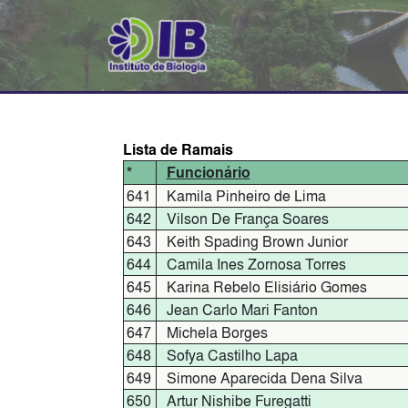
Lista de Ramais
*
Funcionário
641
Kamila Pinheiro de Lima
642
Vilson De França Soares
643
Keith Spading Brown Junior
644
Camila Ines Zornosa Torres
645
Karina Rebelo Elisiário Gomes
646
Jean Carlo Mari Fanton
647
Michela Borges
648
Sofya Castilho Lapa
649
Simone Aparecida Dena Silva
650
Artur Nishibe Furegatti