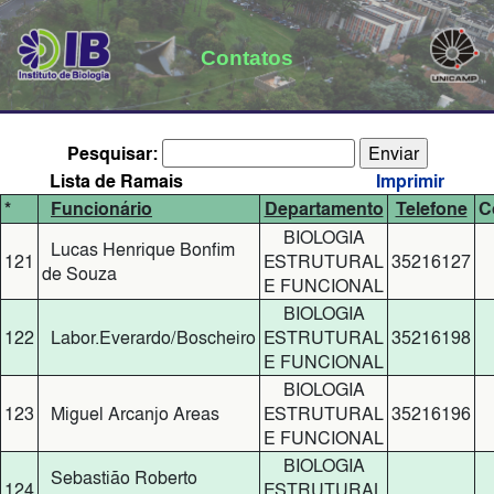
Contatos
Pesquisar:
Lista de Ramais
Imprimir
*
Funcionário
Departamento
Telefone
C
BIOLOGIA
Lucas Henrique Bonfim
121
ESTRUTURAL
35216127
de Souza
E FUNCIONAL
BIOLOGIA
122
Labor.Everardo/Boscheiro
ESTRUTURAL
35216198
E FUNCIONAL
BIOLOGIA
123
Miguel Arcanjo Areas
ESTRUTURAL
35216196
E FUNCIONAL
BIOLOGIA
Sebastião Roberto
124
ESTRUTURAL