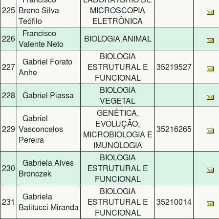
225
Breno Silva
MICROSCOPIA
Teófilo
ELETRÔNICA
Francisco
226
BIOLOGIA ANIMAL
Valente Neto
BIOLOGIA
Gabriel Forato
227
ESTRUTURAL E
35219527
Anhe
FUNCIONAL
BIOLOGIA
228
Gabriel Piassa
VEGETAL
GENÉTICA,
Gabriel
EVOLUÇÃO,
229
Vasconcelos
35216265
MICROBIOLOGIA E
Pereira
IMUNOLOGIA
BIOLOGIA
Gabriela Alves
230
ESTRUTURAL E
Bronczek
FUNCIONAL
BIOLOGIA
Gabriela
231
ESTRUTURAL E
35210014
Batitucci Miranda
FUNCIONAL