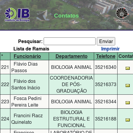
Contatos
Pesquisar:
Lista de Ramais
Imprimir
*
Funcionário
Departamento
Telefone
Conta
Flávio Dias
221
BIOLOGIA ANIMAL
35216340
Passos
COORDENADORIA
Flávio dos
222
DE PÓS-
35216373
Santos Inácio
GRADUAÇÃO
Fosca Pedini
223
BIOLOGIA ANIMAL
35216344
Pereira Leite
BIOLOGIA
Francini Racz
224
ESTRUTURAL E
35216188
Quinelato
FUNCIONAL
Francisco
LABORATÓRIO DE