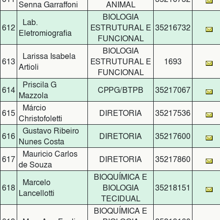
Senna Garraffoni
ANIMAL
BIOLOGIA
Lab.
612
ESTRUTURAL E
35216732
Eletromiografia
FUNCIONAL
BIOLOGIA
Larissa Isabela
613
ESTRUTURAL E
1693
Artioli
FUNCIONAL
Priscila G
614
CPPG/BTPB
35217067
Mazzola
Márcio
615
DIRETORIA
35217536
Christofoletti
Gustavo Ribeiro
616
DIRETORIA
35217600
Nunes Costa
Mauricio Carlos
617
DIRETORIA
35217860
de Souza
BIOQUÍMICA E
Marcelo
618
BIOLOGIA
35218151
Lancellotti
TECIDUAL
BIOQUÍMICA E