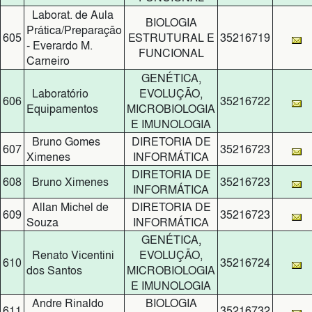
Laborat. de Aula
BIOLOGIA
Prática/Preparação
605
ESTRUTURAL E
35216719
- Everardo M.
FUNCIONAL
Carneiro
GENÉTICA,
Laboratório
EVOLUÇÃO,
606
35216722
Equipamentos
MICROBIOLOGIA
E IMUNOLOGIA
Bruno Gomes
DIRETORIA DE
607
35216723
Ximenes
INFORMÁTICA
DIRETORIA DE
608
Bruno Ximenes
35216723
INFORMÁTICA
Allan Michel de
DIRETORIA DE
609
35216723
Souza
INFORMÁTICA
GENÉTICA,
Renato Vicentini
EVOLUÇÃO,
610
35216724
dos Santos
MICROBIOLOGIA
E IMUNOLOGIA
Andre Rinaldo
BIOLOGIA
611
35216732