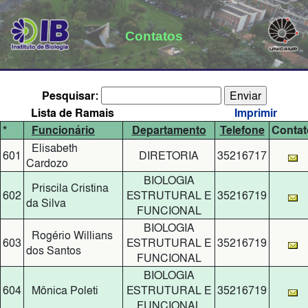
Contatos
Pesquisar:
Lista de Ramais
Imprimir
*
Funcionário
Departamento
Telefone
Contat
Elisabeth
601
DIRETORIA
35216717
Cardozo
BIOLOGIA
Priscila Cristina
602
ESTRUTURAL E
35216719
da Silva
FUNCIONAL
BIOLOGIA
Rogério Willians
603
ESTRUTURAL E
35216719
dos Santos
FUNCIONAL
BIOLOGIA
604
Mônica Poleti
ESTRUTURAL E
35216719
FUNCIONAL