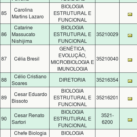
BIOLOGIA
Carolina
85
ESTRUTURAL E
Martins Lazaro
FUNCIONAL
Catarine
BIOLOGIA
86
Massucato
ESTRUTURAL E
35210029
Nishijima
FUNCIONAL
GENÉTICA,
EVOLUÇÃO,
87
Célia Bresil
35210040
MICROBIOLOGIA E
IMUNOLOGIA
Célio Cristiano
88
DIRETORIA
35216354
Soares
BIOLOGIA
Cesar Eduardo
89
ESTRUTURAL E
35216201
Bissoto
FUNCIONAL
BIOLOGIA
Cesar Renato
3521-
90
ESTRUTURAL E
Sartori
6200
FUNCIONAL
Chefe Biologia
BIOLOGIA