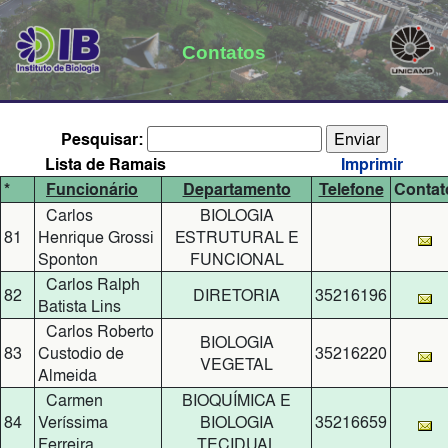
Contatos
Pesquisar:
Lista de Ramais
Imprimir
*
Funcionário
Departamento
Telefone
Contat
Carlos
BIOLOGIA
81
Henrique Grossi
ESTRUTURAL E
Sponton
FUNCIONAL
Carlos Ralph
82
DIRETORIA
35216196
Batista Lins
Carlos Roberto
BIOLOGIA
83
Custodio de
35216220
VEGETAL
Almeida
Carmen
BIOQUÍMICA E
84
Veríssima
BIOLOGIA
35216659
Ferreira
TECIDUAL