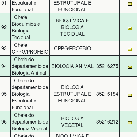
91
Estrutural e
ESTRUTURAL E
Funcional
FUNCIONAL
Chefe
BIOQUÍMICA E
Bioquímica e
92
BIOLOGIA
Biologia
TECIDUAL
Tecidual
Chefe
93
CPPG/PROFBIO
CPPG/PROFBIO
Chefe do
94
departamento de
BIOLOGIA ANIMAL
35216275
Biologia Animal
Chefe do
departamento de
BIOLOGIA
95
Biologia
ESTRUTURAL E
35216184
Estrutural e
FUNCIONAL
Funcional
Chefe do
BIOLOGIA
96
departamento de
35216212
VEGETAL
Biologia Vegetal
Chefe do
BIOQUÍMICA E