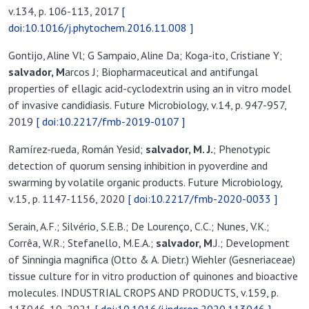
v.134, p. 106-113, 2017
[
doi:10.1016/j.phytochem.2016.11.008 ]
Gontijo, Aline Vl; G Sampaio, Aline Da; Koga-ito, Cristiane Y;
salvador, M
arcos J; Biopharmaceutical and antifungal
properties of ellagic acid-cyclodextrin using an in vitro model
of invasive candidiasis. Future Microbiology, v.14, p. 947-957,
2019
[ doi:10.2217/fmb-2019-0107 ]
Ramírez-rueda, Román Yesid;
salvador, M
. J.
; Phenotypic
detection of quorum sensing inhibition in pyoverdine and
swarming by volatile organic products. Future Microbiology,
v.15, p. 1147-1156, 2020
[ doi:10.2217/fmb-2020-0033 ]
Serain, A.F.; Silvério, S.E.B.; De Lourenço, C.C.; Nunes, V.K.;
Corrêa, W.R.; Stefanello, M.E.A.;
salvador, M
.J.; Development
of Sinningia magnifica (Otto & A. Dietr.) Wiehler (Gesneriaceae)
tissue culture for in vitro production of quinones and bioactive
molecules. INDUSTRIAL CROPS AND PRODUCTS, v.159, p.