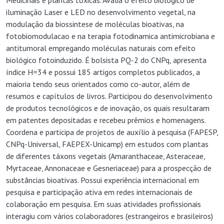
Medicinais e plantas tóxicas. Avalia o efeito biológico de
iluminação Laser e LED no desenvolvimento vegetal, na
modulação da biossintese de moléculas bioativas, na
fotobiomodulacao e na terapia fotodinamica antimicrobiana e
antitumoral empregando moléculas naturais com efeito
biológico fotoinduzido. É bolsista PQ-2 do CNPq, apresenta
índice H=34 e possui 185 artigos completos publicados, a
maioria tendo seus orientados como co-autor, além de
resumos e capítulos de livros. Participou do desenvolvimento
de produtos tecnológicos e de inovação, os quais resultaram
em patentes depositadas e recebeu prêmios e homenagens.
Coordena e participa de projetos de auxílio à pesquisa (FAPESP,
CNPq-Universal, FAEPEX-Unicamp) em estudos com plantas
de diferentes táxons vegetais (Amaranthaceae, Asteraceae,
Myrtaceae, Annonaceae e Gesneriaceae) para a prospecção de
substâncias bioativas. Possui experiência internacional em
pesquisa e participação ativa em redes internacionais de
colaboração em pesquisa. Em suas atividades profissionais
interagiu com vários colaboradores (estrangeiros e brasileiros)