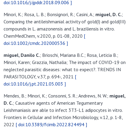
compounds in L. amazonensis and L. braziliensis in vitro.
ChemMedChem, v.2020, p. 01-08, 2020
[
doi:10.1002/cmdc.202000536 ]
miguel, Danilo C
.
; Brioschi, Mariana B.C.; Rosa, Leticia B.;
Minori, Karen; Grazzia, Nathalia; The impact of COVID-19 on
neglected parasitic diseases: what to expect?. TRENDS IN
PARASITOLOGY, v.37, p. 694-, 2021
[
doi:10.1016/j.pt.2021.05.003 ]
Mendes, B.; Minori, K.; Consonni, S. R.; Andrews, N. W.;
miguel,
D. C.
; Causative agents of American Tegumentary
Leishmaniasis are able to infect 3T3-L1 adipocytes in vitro.
Frontiers in Cellular and Infection Microbiology, v.12, p. 1-8,
2022
[ doi:10.3389/fcimb.2022.824494 ]
Brioschi, Mariana B.C.; Coser, Elizabeth M.; Coelho, Adriano C.;
Gadelha, Fernanda R.;
miguel, Danilo C
.
; Models for
cytotoxicity screening of antileishmanial drugs: what has been
done so far?. INTERNATIONAL JOURNAL OF ANTIMICROBIAL