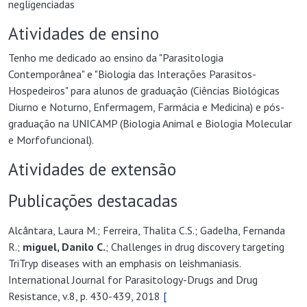
Tenho me dedicado ao ensino da "Parasitologia
Contemporânea" e "Biologia das Interações Parasitos-
Hospedeiros" para alunos de graduação (Ciências Biológicas
Diurno e Noturno, Enfermagem, Farmácia e Medicina) e pós-
graduação na UNICAMP (Biologia Animal e Biologia Molecular
e Morfofuncional).
Atividades de extensão
Publicações destacadas
Alcântara, Laura M.; Ferreira, Thalita C.S.; Gadelha, Fernanda
R.;
miguel, Danilo C
.
; Challenges in drug discovery targeting
TriTryp diseases with an emphasis on leishmaniasis.
International Journal for Parasitology-Drugs and Drug
Resistance, v.8, p. 430-439, 2018
[
doi:10.1016/j.ijpddr.2018.09.006 ]
Minori, K.; Rosa, L. B.; Bonsignori, R.; Casini, A.;
miguel, D. C.
;
Comparing the antileishmanial activity of gold(I) and gold(III)