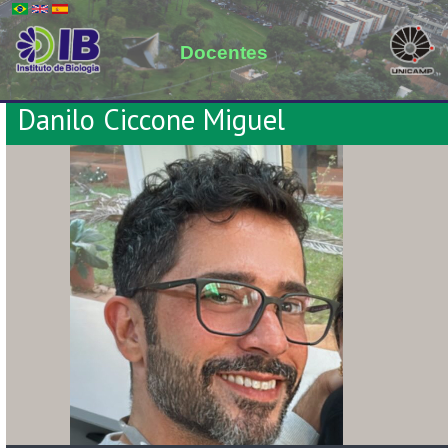
Danilo Ciccone Miguel
Cargo: Professor Doutor II
PhD, University of São Paulo