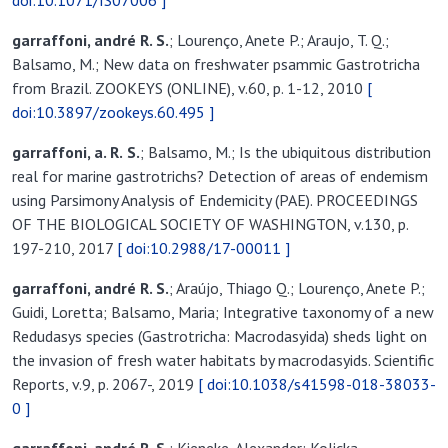
doi:10.1071/IS07006 ]
garraffoni,
andré R. S.
; Lourenço, Anete P.; Araujo, T. Q.;
Balsamo, M.; New data on freshwater psammic Gastrotricha
from Brazil. ZOOKEYS (ONLINE), v.60, p. 1-12, 2010
[
doi:10.3897/zookeys.60.495 ]
garraffoni,
a. R.
S.
; Balsamo, M.; Is the ubiquitous distribution
real for marine gastrotrichs? Detection of areas of endemism
using Parsimony Analysis of Endemicity (PAE). PROCEEDINGS
OF THE BIOLOGICAL SOCIETY OF WASHINGTON, v.130, p.
197-210, 2017
[ doi:10.2988/17-00011 ]
garraffoni,
andré R. S.
; Araújo, Thiago Q.; Lourenço, Anete P.;
Guidi, Loretta; Balsamo, Maria; Integrative taxonomy of a new
Redudasys species (Gastrotricha: Macrodasyida) sheds light on
the invasion of fresh water habitats by macrodasyids. Scientific
Reports, v.9, p. 2067-, 2019
[ doi:10.1038/s41598-018-38033-
0 ]