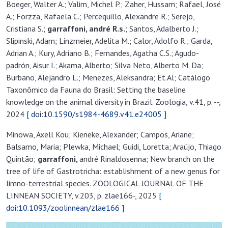
Boeger, Walter A.; Valim, Michel P.; Zaher, Hussam; Rafael, José
A.; Forzza, Rafaela C.; Percequillo, Alexandre R.; Serejo,
Cristiana S.;
garraffoni,
andré R.
s.
; Santos, Adalberto J.;
Slipinski, Adam; Linzmeier, Adelita M.; Calor, Adolfo R.; Garda,
Adrian A.; Kury, Adriano B.; Fernandes, Agatha C.S.; Agudo-
padrón, Aisur I.; Akama, Alberto; Silva Neto, Alberto M. Da;
Burbano, Alejandro L.; Menezes, Aleksandra; Et.Al; Catálogo
Taxonômico da Fauna do Brasil: Setting the baseline
knowledge on the animal diversity in Brazil. Zoologia, v.41, p. --,
2024
[ doi:10.1590/s1984-4689.v41.e24005 ]
Minowa, Axell Kou; Kieneke, Alexander; Campos, Ariane;
Balsamo, Maria; Plewka, Michael; Guidi, Loretta; Araújo, Thiago
Quintão;
garraffoni,
andré Rinaldosenna; New branch on the
tree of life of Gastrotricha: establishment of a new genus for
limno-terrestrial species. ZOOLOGICAL JOURNAL OF THE
LINNEAN SOCIETY, v.203, p. zlae166-, 2025
[
doi:10.1093/zoolinnean/zlae166 ]