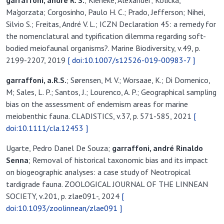
garraffoni,
andré R. S.
; Kieneke, Alexander; Kolicka,
Ma'gorzata; Corgosinho, Paulo H. C.; Prado, Jefferson; Nihei,
Silvio S.; Freitas, André V. L.; ICZN Declaration 45: a remedy for
the nomenclatural and typification dilemma regarding soft-
bodied meiofaunal organisms?. Marine Biodiversity, v.49, p.
2199-2207, 2019
[ doi:10.1007/s12526-019-00983-7 ]
garraffoni,
a.R.S.
; Sørensen, M. V.; Worsaae, K.; Di Domenico,
M; Sales, L. P.; Santos, J.; Lourenco, A. P.; Geographical sampling
bias on the assessment of endemism areas for marine
meiobenthic fauna. CLADISTICS, v.37, p. 571-585, 2021
[
doi:10.1111/cla.12453 ]
Ugarte, Pedro Danel De Souza;
garraffoni,
andré Rinaldo
Senna
; Removal of historical taxonomic bias and its impact
on biogeographic analyses: a case study of Neotropical
tardigrade fauna. ZOOLOGICAL JOURNAL OF THE LINNEAN
SOCIETY, v.201, p. zlae091-, 2024
[
doi:10.1093/zoolinnean/zlae091 ]