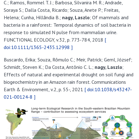
C.; Ramos, Rommel T. J.; Barbosa, Silvanira M. R.; Andrade,
Soraya S.; Dalla Costa, Ricardo; Souza, Anete P.; Freitas,
Helena; Cunha, Hillândia B.;
nagy, L
aszlo
; Of mammals and
bacteria in a rainforest: Temporal dynamics of soil bacteria in
response to simulated N pulse from mammalian urine.
FUNCTIONAL ECOLOGY, v.32, p. 773-784, 2018
[
doi:10.1111/1365-2435.12998 ]
Buscardo, Erika; Souza, Rômulo C.; Meir, Patrick; Geml, József;
Schmidt, Steven K.; Da Costa, Antônio C. L.;
nagy, L
aszlo
;
Effects of natural and experimental drought on soil fungi and
biogeochemistry in an Amazon rain forest. Communications
Earth & Environment, v.2, p. 55-, 2021
[ doi:10.1038/s43247-
021-00124-8 ]