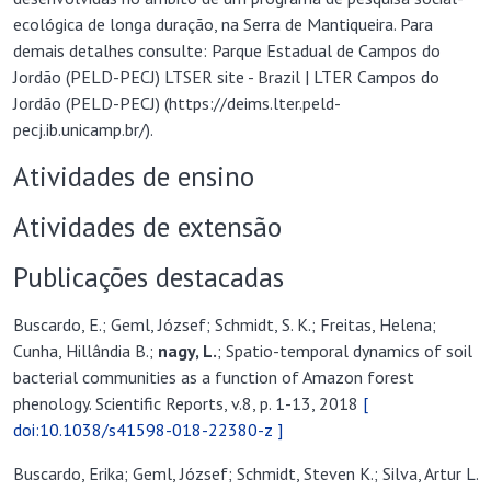
ecológica de longa duração, na Serra de Mantiqueira. Para
demais detalhes consulte: Parque Estadual de Campos do
Jordão (PELD-PECJ) LTSER site - Brazil | LTER Campos do
Jordão (PELD-PECJ) (https://deims.lter.peld-
pecj.ib.unicamp.br/).
Atividades de ensino
Atividades de extensão
Publicações destacadas
Buscardo, E.; Geml, József; Schmidt, S. K.; Freitas, Helena;
Cunha, Hillândia B.;
nagy, L
.
; Spatio-temporal dynamics of soil
bacterial communities as a function of Amazon forest
phenology. Scientific Reports, v.8, p. 1-13, 2018
[
doi:10.1038/s41598-018-22380-z ]
Buscardo, Erika; Geml, József; Schmidt, Steven K.; Silva, Artur L.