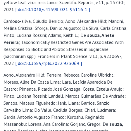
yellow leaf virus resistance. Scientific Reports, v.11, p. 15730-,
2021
[ doi:10.1038/s41598-021-95116-1 ]
Cardo
so
-silva, Cláudio Benício; Aono, Alexandre Hild; Mancini,
Melina Cristina; Sforça, Danilo Augusto; Da Silva, Carla Cristina;
Pinto, Luciana Rossini; Adams, Keith L.; De
so
uza, A
nete
Pereira
; Taxonomically Restricted Genes Are Associated With
Responses to Biotic and Abiotic Stresses in Sugarcane
(Saccharum spp.). Frontiers in Plant Science, v.13, p. 923069-,
2022
[ doi:10.3389/fpls.2022.923069 ]
Aono, Alexandre Hild; Ferreira, Rebecca Caroline Ulbricht;
Moraes, Aline Da Costa Lima; Lara, Letícia Aparecida De
Castro; Pimenta, Ricardo José Gonzaga; Costa, Estela Araujo;
Pinto, Luciana Rossini; Landell, Marcos Guimarães De Andrade;
Santos, Mateus Figueiredo; Jank, Liana; Barrios, Sanzio
Carvalho Lima; Do Valle, Cacilda Borges; Chiari, Lucimara;
Garcia, Antonio Augusto Franco; Kuroshu, Reginaldo
Massanobu; Lorena, Ana Carolina; Gorjanc, Gregor; De
so
uza,