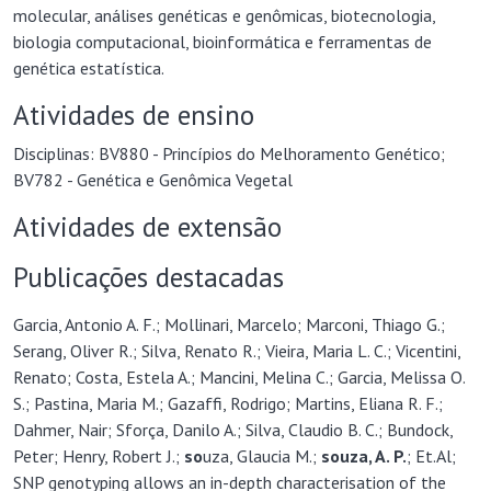
molecular, análises genéticas e genômicas, biotecnologia,
biologia computacional, bioinformática e ferramentas de
genética estatística.
Atividades de ensino
Disciplinas: BV880 - Princípios do Melhoramento Genético;
BV782 - Genética e Genômica Vegetal
Atividades de extensão
Publicações destacadas
Garcia, Antonio A. F.; Mollinari, Marcelo; Marconi, Thiago G.;
Serang, Oliver R.; Silva, Renato R.; Vieira, Maria L. C.; Vicentini,
Renato; Costa, Estela A.; Mancini, Melina C.; Garcia, Melissa O.
S.; Pastina, Maria M.; Gazaffi, Rodrigo; Martins, Eliana R. F.;
Dahmer, Nair; Sforça, Danilo A.; Silva, Claudio B. C.; Bundock,
Peter; Henry, Robert J.;
so
uza, Glaucia M.;
so
uza, A
. P.
; Et.Al;
SNP genotyping allows an in-depth characterisation of the