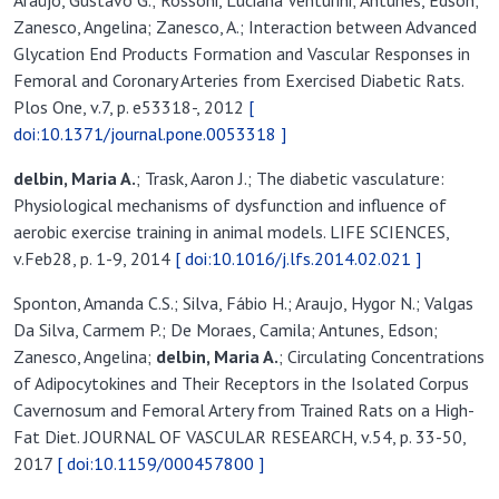
Araújo, Gustavo G.; Rossoni, Luciana Venturini; Antunes, Edson;
Zanesco, Angelina; Zanesco, A.; Interaction between Advanced
Glycation End Products Formation and Vascular Responses in
Femoral and Coronary Arteries from Exercised Diabetic Rats.
Plos One, v.7, p. e53318-, 2012
[
doi:10.1371/journal.pone.0053318 ]
delbin, Maria
A
.
; Trask, Aaron J.; The diabetic vasculature:
Physiological mechanisms of dysfunction and influence of
aerobic exercise training in animal models. LIFE SCIENCES,
v.Feb28, p. 1-9, 2014
[ doi:10.1016/j.lfs.2014.02.021 ]
Sponton, Amanda C.S.; Silva, Fábio H.; Araujo, Hygor N.; Valgas
Da Silva, Carmem P.; De Moraes, Camila; Antunes, Edson;
Zanesco, Angelina;
delbin, Maria
A
.
; Circulating Concentrations
of Adipocytokines and Their Receptors in the Isolated Corpus
Cavernosum and Femoral Artery from Trained Rats on a High-
Fat Diet. JOURNAL OF VASCULAR RESEARCH, v.54, p. 33-50,
2017
[ doi:10.1159/000457800 ]