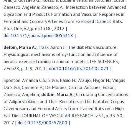
Araújo, Gustavo G.; Rossoni, Luciana Venturini; Antunes, Edson;
Zanesco, Angelina; Zanesco, A.; Interaction between Advanced
Glycation End Products Formation and Vascular Responses in
Femoral and Coronary Arteries from Exercised Diabetic Rats.
Plos One, v.7, p. e53318-, 2012
[
doi:10.1371/journal.pone.0053318 ]
delbin, Maria
A
.
; Trask, Aaron J.; The diabetic vasculature:
Physiological mechanisms of dysfunction and influence of
aerobic exercise training in animal models. LIFE SCIENCES,
v.Feb28, p. 1-9, 2014
[ doi:10.1016/j.lfs.2014.02.021 ]
Sponton, Amanda C.S.; Silva, Fábio H.; Araujo, Hygor N.; Valgas
Da Silva, Carmem P.; De Moraes, Camila; Antunes, Edson;
Zanesco, Angelina;
delbin, Maria
A
.
; Circulating Concentrations
of Adipocytokines and Their Receptors in the Isolated Corpus
Cavernosum and Femoral Artery from Trained Rats on a High-
Fat Diet. JOURNAL OF VASCULAR RESEARCH, v.54, p. 33-50,
2017
[ doi:10.1159/000457800 ]