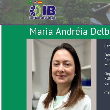
Maria Andréia Delb
Car
Dou
Est
Mes
De
FUN
Cam
ma