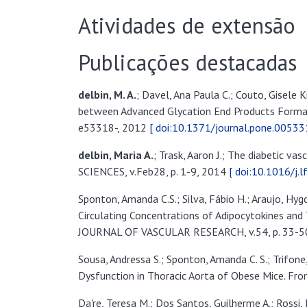
Atividades de extensão
Publicações destacadas
delbin, M. A.
; Davel, Ana Paula C.; Couto, Gisele 
between Advanced Glycation End Products Formatio
e53318-, 2012
[ doi:10.1371/journal.pone.00533
delbin, Maria
A
.
; Trask, Aaron J.; The diabetic v
SCIENCES, v.Feb28, p. 1-9, 2014
[ doi:10.1016/j.l
Sponton, Amanda C.S.; Silva, Fábio H.; Araujo, Hy
Circulating Concentrations of Adipocytokines and
JOURNAL OF VASCULAR RESEARCH, v.54, p. 33-5
Sousa, Andressa S.; Sponton, Amanda C. S.; Trifone
Dysfunction in Thoracic Aorta of Obese Mice. Front
Da're, Teresa M.; Dos Santos, Guilherme A.; Rossi, 