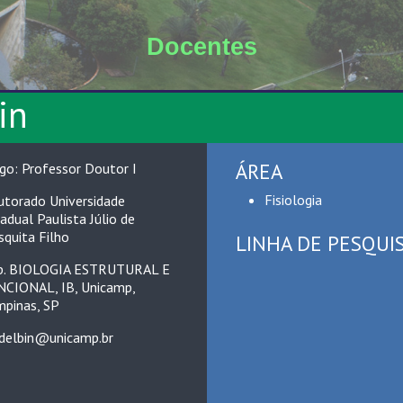
Docentes
in
ÁREA
go: Professor Doutor I
Fisiologia
torado Universidade
adual Paulista Júlio de
quita Filho
LINHA DE PESQUI
p. BIOLOGIA ESTRUTURAL E
CIONAL, IB, Unicamp,
pinas, SP
delbin@unicamp.br