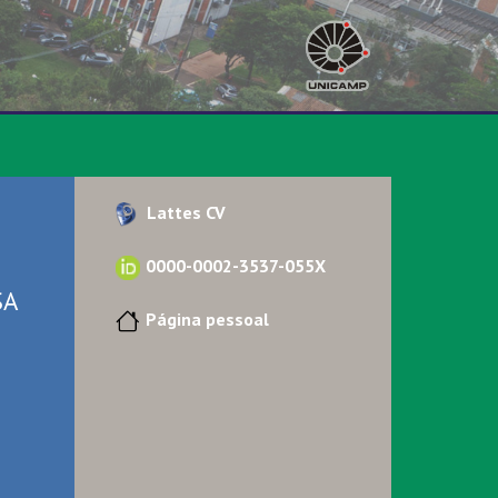
Lattes CV
0000-0002-3537-055X
SA
Página pessoal