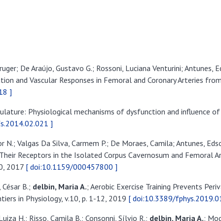
Kruger; De Araújo, Gustavo G.; Rossoni, Luciana Venturini; Antunes, 
n and Vascular Responses in Femoral and Coronary Arteries from Ex
18 ]
asculature: Physiological mechanisms of dysfunction and influence of
fs.2014.02.021 ]
gor N.; Valgas Da Silva, Carmem P.; De Moraes, Camila; Antunes, Eds
 Their Receptors in the Isolated Corpus Cavernosum and Femoral Ar
0, 2017
[ doi:10.1159/000457800 ]
, César B.;
delbin, Maria
A
.
; Aerobic Exercise Training Prevents Per
iers in Physiology, v.10, p. 1-12, 2019
[ doi:10.3389/fphys.2019.0
Luiza H.; Risso, Camila B.; Consonni, Sílvio R.;
delbin, Maria
A
.
; Mod