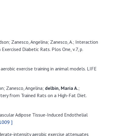
Edson; Zanesco, Angelina; Zanesco, A.; Interaction
ercised Diabetic Rats. Plos One, v.7, p.
 aerobic exercise training in animal models. LIFE
on; Zanesco, Angelina;
delbin, Maria
A
.
;
tery from Trained Rats on a High-Fat Diet.
ivascular Adipose Tissue-Induced Endothelial
1009 ]
erate-intensity aerobic exercise attenuates